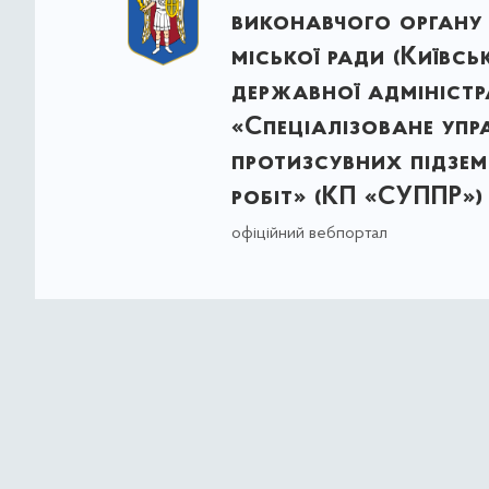
виконавчого органу 
міської ради (Київсь
державної адміністра
«Спеціалізоване упр
протизсувних підзе
робіт» (КП «СУППР»)
офіційний вебпортал
Портал працює в тестовому
Весь контент доступний за 
Commons Attribution 4.0 Int
якщо не зазначено інше.
© Власність міста Києва 2021