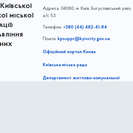
Київської
Адреса:
04080, м. Київ, Богуславський узвіз, 
кої міської
а/с 53
ції)
Телефон:
+380 (44) 482-41-84
авління
Пошта:
kpsuppr@kyivcity.gov.ua
мних
Офіційний портал Києва
Київська міська рада
Департамент житлово-комунальної
 режимі
інфраструктури
ліцензією
Creative
,
ernational license
Facebook