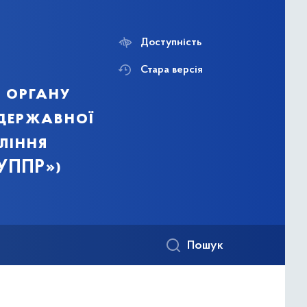
Доступність
Стара версія
 органу
 державної
ління
СУППР»)
Пошук