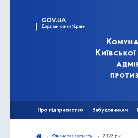
GOV.UA
Державні сайти України
Комуна
Київської
адмі
протиз
Про підприємство
Забудовникам
Фінансова звітність
2023 рік